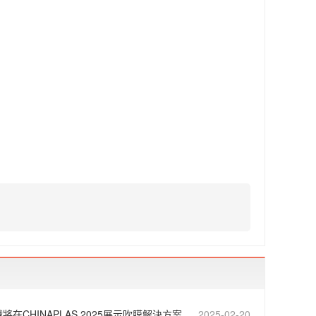
)械將在CHINAPLAS 2025展示吹膜解決方案
2025-02-20