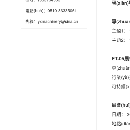
現(xiàn
電話(huà)：0510-86335061
專(zhu
郵箱：yxmachinery@sina.cn
主題1： 
主題2： 
ET-0
專(zhuā
行業(yè
可持續(x
展會(hu
日期： 2
地點(di