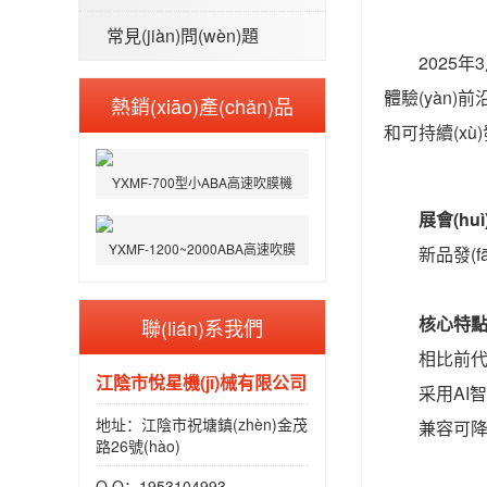
常見(jiàn)問(wèn)題
2025年
體驗(yàn)
熱銷(xiāo)產(chǎn)品
和可持續(xù)
YXMF-700型小ABA高速吹膜機
(jī)
展會(huì
YXMF-1200~2000ABA高速吹膜
新品發(f
機(jī)
核心特點(
聯(lián)系我們
相比前代機
江陰市悅星機(jī)械有限公司
采用AI智
地址：江陰市祝塘鎮(zhèn)金茂
兼容可降
路26號(hào)
Q Q：1953104993