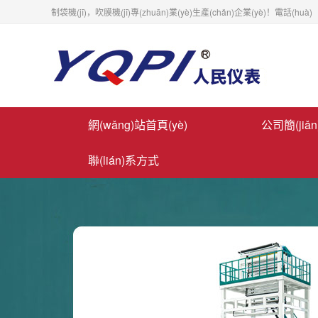
制袋機(jī)，吹膜機(jī)專(zhuān)業(yè)生產(chǎn)企業(yè)！電話(huà
網(wǎng)站首頁(yè)
公司簡(jiǎn
聯(lián)系方式