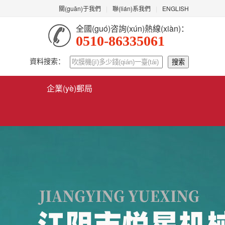
關(guān)于我們
|
聯(lián)系我們
|
ENGLISH
全國(guó)咨詢(xún)熱線(xiàn)：
0510-86335061
資料搜索：
企業(yè)郵局