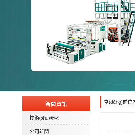
當(dāng)前位
新聞資訊
技術(shù)參考
公司新聞