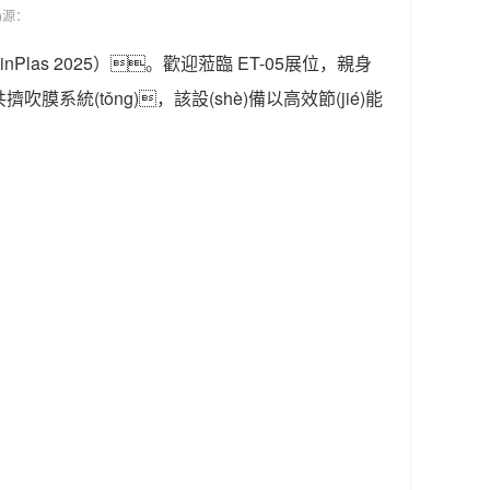
i)源：
inPlas 2025）。歡迎蒞臨 ET-05展位，親身
吹膜系統(tǒng)，該設(shè)備以高效節(jié)能