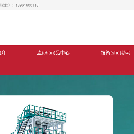
)（微信）：18961600118
)介
產(chǎn)品中心
技術(shù)參考