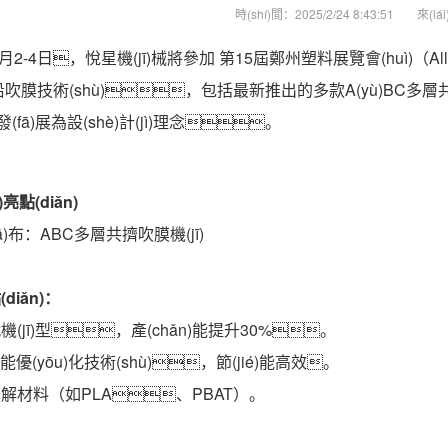
時(shí)間：2025/2/24 8:43:51
來(lá
3月2-4日，悅星機(jī)械將參加 第15屆鄭州塑料展覽會(huì)（All
前沿吹膜技術(shù)，包括最新推出的多款A(yù)BC多層共擠
發(fā)展為設(shè)計(jì)理念。
)亮點(diǎn)
ā)布：ABC多層共擠吹膜機(jī)
diǎn)：
(jī)型，產(chǎn)能提升30%。
能優(yōu)化技術(shù)，節(jié)能高效。
解材料（如PLA、PBAT）。